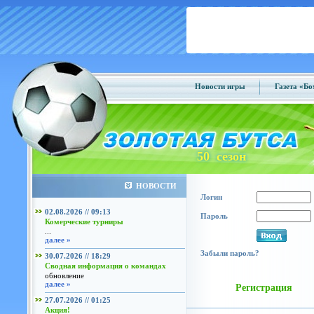
Новости игры
Газета «Б
50 сезон
НОВОСТИ
Логин
02.08.2026 // 09:13
Пароль
Комерческие турниры
...
далее »
Забыли пароль?
30.07.2026 // 18:29
Сводная информация о командах
обновление
далее »
Регистрация
27.07.2026 // 01:25
Акция!