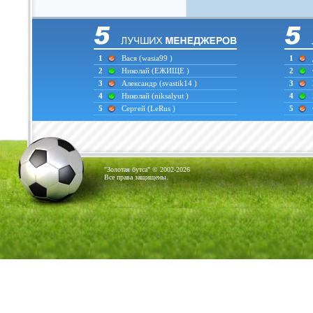
1
Вася
(wasia99 )
1
2
Николай
(ЕЖИЩЕ )
2
3
Александр
(svastik14 )
3
4
Николай
(niksalyut )
4
5
Сергей
(LeRus )
5
"Золотая бутса" © 2002-2026
Все права защищены.