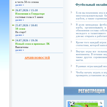
в честь 50-го сезона
Футбольный онлайн
далее »
26.07.2026 // 15:10
Если вы поклонник игр в 
Изменения в Генераторе
многопользовательская б
гостевые голы и 5 замен
клубом, а также соревнова
далее »
В роли менеджера футбол
25.07.2026 // 10:01
клуба, организовывать и
50 сезон
обновления состава собст
На старт!
молодого и талантливого 
далее »
для вас открыта и работае
24.07.2026 // 19:36
Кроме того каждый игрок 
Новый сезон и призовые ЛК
статистики, которой напол
Выплачены
далее »
Внутри игры все пользов
континенты. В течение не
также других соревнован
АРХИВ НОВОСТЕЙ
матчи.
В рамках игры каждый мож
Чтобы начать играть в иг
проверить установлен ли у 