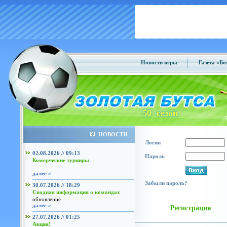
Новости игры
Газета «Б
50 сезон
НОВОСТИ
Логин
02.08.2026 // 09:13
Пароль
Комерческие турниры
...
далее »
Забыли пароль?
30.07.2026 // 18:29
Сводная информация о командах
обновление
далее »
Регистрация
27.07.2026 // 01:25
Акция!