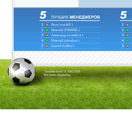
1
Вася
(wasia99 )
1
2
Николай
(ЕЖИЩЕ )
2
3
Александр
(svastik14 )
3
4
Николай
(niksalyut )
4
5
Сергей
(LeRus )
5
"Золотая бутса" © 2002-2026
Все права защищены.