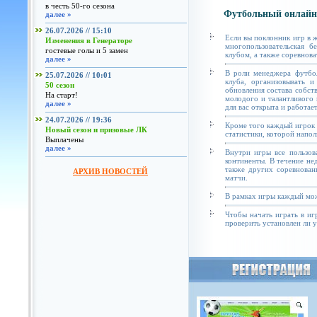
в честь 50-го сезона
Футбольный онлайн
далее »
26.07.2026 // 15:10
Если вы поклонник игр в 
Изменения в Генераторе
многопользовательская б
гостевые голы и 5 замен
клубом, а также соревнова
далее »
В роли менеджера футбол
25.07.2026 // 10:01
клуба, организовывать и
50 сезон
обновления состава собст
На старт!
молодого и талантливого 
далее »
для вас открыта и работае
24.07.2026 // 19:36
Кроме того каждый игрок 
Новый сезон и призовые ЛК
статистики, которой напол
Выплачены
далее »
Внутри игры все пользов
континенты. В течение не
также других соревнован
АРХИВ НОВОСТЕЙ
матчи.
В рамках игры каждый мож
Чтобы начать играть в иг
проверить установлен ли у 