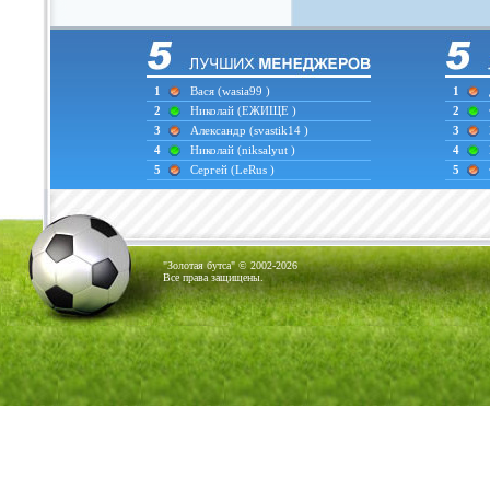
1
Вася
(wasia99 )
1
2
Николай
(ЕЖИЩЕ )
2
3
Александр
(svastik14 )
3
4
Николай
(niksalyut )
4
5
Сергей
(LeRus )
5
"Золотая бутса" © 2002-2026
Все права защищены.