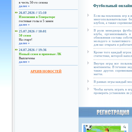
в честь 50-го сезона
Футбольный онлайн
далее »
26.07.2026 // 15:10
Если вы поклонник игр в 
Изменения в Генераторе
многопользовательская б
гостевые голы и 5 замен
клубом, а также соревнова
далее »
В роли менеджера футбол
25.07.2026 // 10:01
клуба, организовывать и
50 сезон
обновления состава собст
На старт!
молодого и талантливого 
далее »
для вас открыта и работае
24.07.2026 // 19:36
Кроме того каждый игрок 
Новый сезон и призовые ЛК
статистики, которой напол
Выплачены
далее »
Внутри игры все пользов
континенты. В течение не
также других соревнован
АРХИВ НОВОСТЕЙ
матчи.
В рамках игры каждый мож
Чтобы начать играть в иг
проверить установлен ли у 