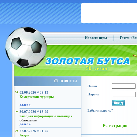
Новости игры
Газета «Б
50 сезон
НОВОСТИ
Логин
02.08.2026 // 09:13
Пароль
Комерческие турниры
...
далее »
Забыли пароль?
30.07.2026 // 18:29
Сводная информация о командах
обновление
далее »
Регистрация
27.07.2026 // 01:25
Акция!