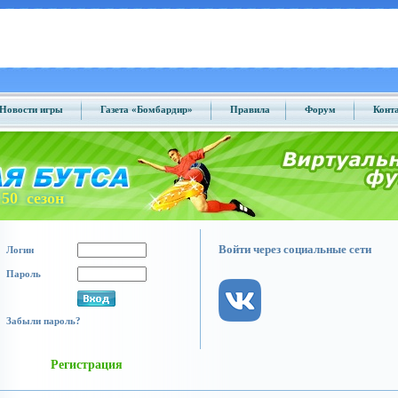
Новости игры
Газета «Бомбардир»
Правила
Форум
Конт
50 сезон
Войти через социальные сети
Логин
Пароль
Забыли пароль?
Регистрация