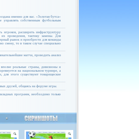
оздана именно для вас. «Золотая бутса»
те управлять собственным футбольным
ь игроков, расширить инфраструктуру
 их проведения, тактику замены. Для
ферный рынок и приобрести для команды
но смену, то в таком случае специально
екательнейшие матчи, проводить анализ
 вполне реальные страны, дивизионы и
соревнуется на национальном турнире, а
и, для этого существуют товарищеские
овых друзей, общаясь на форуме игры.
рикладных программ, необходимо только