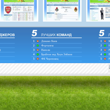
1
Динамо Киев
1
К
2
Форталеза
2
Н
)
3
Наполи
3
Р
4
Брайтон энд Хоув Элбион
4
В
5
ФК Череповец
5
Р