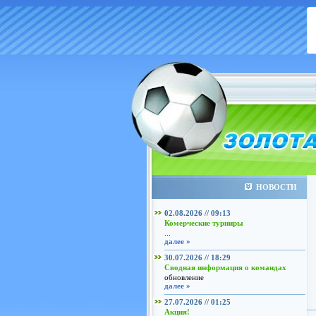
НОВОСТИ
02.08.2026 // 09:13
Комерческие турниры
...
далее »
30.07.2026 // 18:29
Сводная информация о командах
обновление
далее »
27.07.2026 // 01:25
Акция!