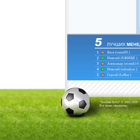
1
Вася
(wasia99 )
2
Николай
(ЕЖИЩЕ )
3
Александр
(svastik14 
4
Николай
(niksalyut )
5
Сергей
(LeRus )
"Золотая бутса" © 2002-2026
Все права защищены.