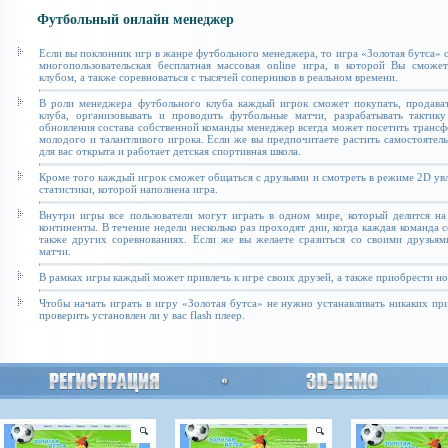
Футбольный онлайн менеджер
Если вы поклонник игр в жанре футбольного менеджера, то игра «Золотая бутса» с
многопользовательская бесплатная массовая online игра, в которой Вы сможе
клубом, а также соревноваться с тысячей соперников в реальном времени.
В роли менеджера футбольного клуба каждый игрок сможет покупать, продават
клуба, организовывать и проводить футбольные матчи, разрабатывать тактику
обновления состава собственной команды менеджер всегда может посетить транс
молодого и талантливого игрока. Если же вы предпочитаете растить самостоятель
для вас открыта и работает детская спортивная школа.
Кроме того каждый игрок сможет общаться с друзьями и смотреть в режиме 2D увл
статистики, которой наполнена игра.
Внутри игры все пользователи могут играть в одном мире, который делится на
континенты. В течение недели несколько раз проходят дни, когда каждая команда 
также других соревнованиях. Если же вы желаете сразиться со своими друзьям
матчи.
В рамках игры каждый может привлечь к игре своих друзей, а также приобрести н
Чтобы начать играть в игру «Золотая бутса» не нужно устанавливать никаких п
проверить установлен ли у вас flash плеер.