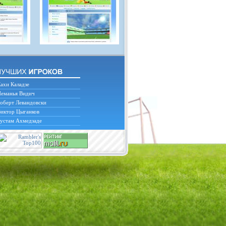
ахи Каладзе
еманья Видич
оберт Левандовски
иктор Цыганков
устам Ахмедзаде