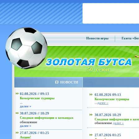
Новости игры
Газета «Б
50 сезон
НОВОСТИ
02.08.2026 // 09:13
02.08.2026 09:13
Комерческие турниры
Комерческие турниры
...
...
далее »
далее »
30.07.2026 // 18:29
30.07.2026 18:29
Сводная информация о командах
Сводная информация о ко
обновление
обновление
далее »
далее »
27.07.2026 // 01:25
27.07.2026 01:25
Акция!