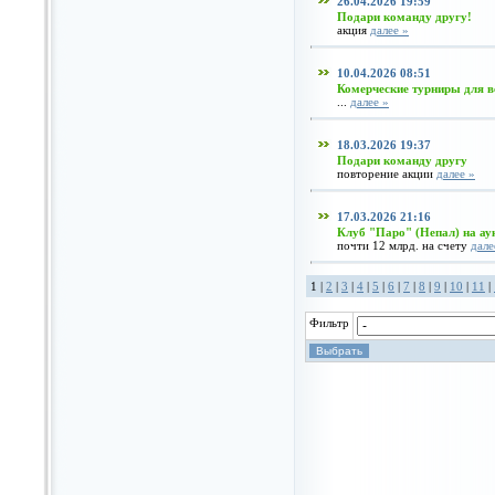
26.04.2026 19:59
Подари команду другу!
акция
далее »
10.04.2026 08:51
Комерческие турниры для в
...
далее »
18.03.2026 19:37
Подари команду другу
повторение акции
далее »
17.03.2026 21:16
Клуб "Паро" (Непал) на ау
почти 12 млрд. на счету
дале
1 |
2
|
3
|
4
|
5
|
6
|
7
|
8
|
9
|
10
|
11
|
Фильтр