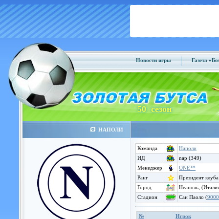
Новости игры
Газета «Б
50 сезон
НАПОЛИ
Команда
Наполи
ИД
nap (349)
Менеджер
ONE™
Ранг
Президент клуба
Город
Неаполь, (Итали
Стадион
Сан Паоло (
9000
№
Игрок