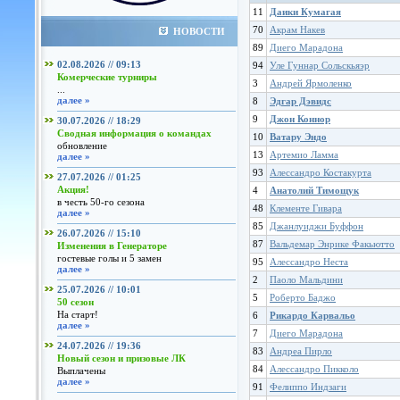
11
Даики Кумагая
70
Акрам Накев
НОВОСТИ
89
Диего Марадона
02.08.2026 // 09:13
94
Уле Гуннар Сольскьяэр
Комерческие турниры
3
Андрей Ярмоленко
...
далее »
8
Эдгар Дэвидс
9
Джон Коннор
30.07.2026 // 18:29
Сводная информация о командах
10
Ватару Эндо
обновление
13
Артемио Ламма
далее »
93
Алессандро Костакурта
27.07.2026 // 01:25
Акция!
4
Анатолий Тимощук
в честь 50-го сезона
48
Клементе Гивара
далее »
85
Джанлуиджи Буффон
26.07.2026 // 15:10
87
Вальдемар Энрике Факьютто
Изменения в Генераторе
гостевые голы и 5 замен
95
Алессандро Неста
далее »
2
Паоло Мальдини
25.07.2026 // 10:01
5
Роберто Баджо
50 сезон
На старт!
6
Рикардо Карвальо
далее »
7
Диего Марадона
24.07.2026 // 19:36
83
Андреа Пирло
Новый сезон и призовые ЛК
84
Алессандро Пикколо
Выплачены
далее »
91
Фелиппо Индзаги