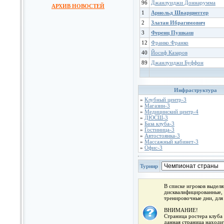
96
Джанлуиджи Доннарумма
АРХИВ НОВОСТЕЙ
1
Арнольд Шварцнеггер
2
Златан Ибрагимович
3
Ференц Пушкаш
12
Франко Франко
40
Йосиф Казаров
89
Джанлуиджи Буффон
Инфраструктура
»
Клубный центр-3
»
Магазин-3
»
Медицинский центр-4
»
ДЮСШ-3
»
База клуба-3
»
Гостиница-3
»
Автостоянка-3
»
Массажный кабинет-3
»
Офис-3
Турнир
В списке игроков выдел
дисквалифицированные, 
тренировочные дни, для
ВНИМАНИЕ!
Страница ростера клуба 
данная страница находит