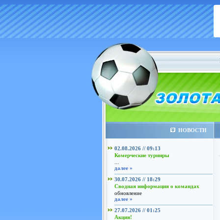
НОВОСТИ
02.08.2026 // 09:13
Комерческие турниры
...
далее »
30.07.2026 // 18:29
Сводная информация о командах
обновление
далее »
27.07.2026 // 01:25
Акция!