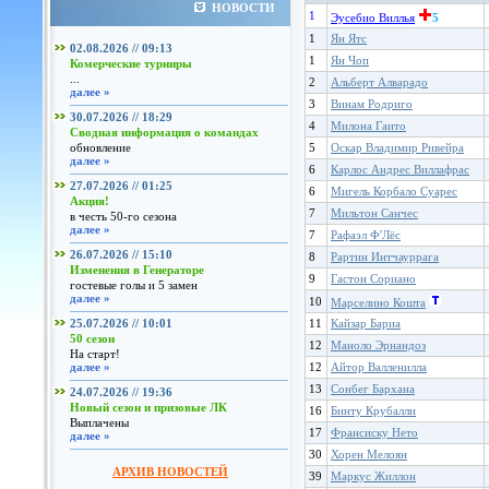
НОВОСТИ
1
Эусебио Виллья
5
1
Ян Ятс
02.08.2026 // 09:13
1
Ян Чоп
Комерческие турниры
...
2
Альберт Алварадо
далее »
3
Винам Родриго
30.07.2026 // 18:29
4
Милона Гаито
Сводная информация о командах
обновление
5
Оскар Владимир Ривейра
далее »
6
Карлос Андрес Виллафрас
27.07.2026 // 01:25
6
Мигель Корбало Суарес
Акция!
7
Мильтон Санчес
в честь 50-го сезона
далее »
7
Рафаэл Ф'Лёс
26.07.2026 // 15:10
8
Рартин Интчауррага
Изменения в Генераторе
9
Гастон Сориано
гостевые голы и 5 замен
далее »
10
Марселино Кошта
25.07.2026 // 10:01
11
Кайзар Бариа
50 сезон
12
Маноло Эрнандоз
На старт!
далее »
12
Айтор Валленилла
13
Сонбег Бархана
24.07.2026 // 19:36
Новый сезон и призовые ЛК
16
Бинту Крубалли
Выплачены
17
Франсиску Нето
далее »
30
Хорен Мелоян
АРХИВ НОВОСТЕЙ
39
Маркус Жиллон