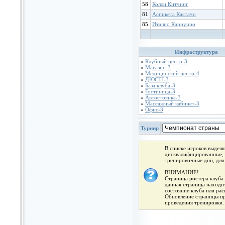
58
Колли Китчинг
81
Аспикета Кастачо
85
Италио Карруццо
Инфраструктура
»
Клубный центр-3
»
Магазин-3
»
Медицинский центр-4
»
ДЮСШ-3
»
База клуба-3
»
Гостиница-3
»
Автостоянка-3
»
Массажный кабинет-3
»
Офис-3
Турнир
В списке игроков выдел
дисквалифицированные, 
тренировочные дни, для
ВНИМАНИЕ!
Страница ростера клуба 
данная страница находит
состояние клуба или ра
Обновление страницы про
проведения тренировки.