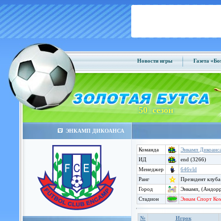
Новости игры
Газета «Б
50 сезон
ЭНКАМП ДИКОАНСА
Команда
Энкамп Дикоанс
ИД
end (3266)
Менеджер
646vld
Ранг
Президент клуба
Город
Энкамп, (Андор
Стадион
Энкам Спорт Ком
№
Игрок